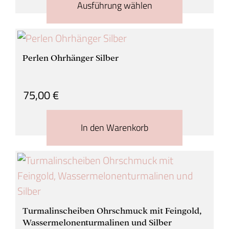
Dieses
Ausführung wählen
Produkt
weist
mehrere
Perlen Ohrhänger Silber
Varianten
auf.
75,00
€
Die
Optionen
können
In den Warenkorb
auf
der
Produktseite
gewählt
werden
Turmalinscheiben Ohrschmuck mit Feingold,
Wassermelonenturmalinen und Silber