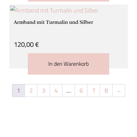
Armband mit Turmalin und Silber
120,00
€
In den Warenkorb
1
2
3
4
…
6
7
8
→